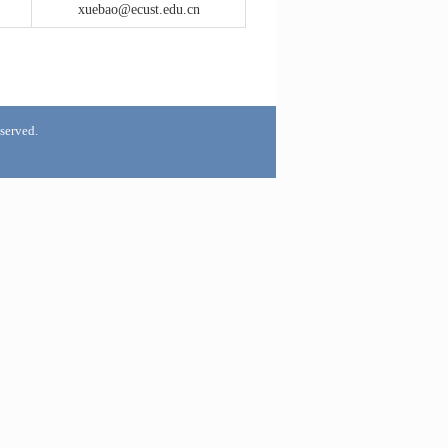
xuebao@ecust.edu.cn
rved.